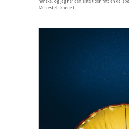
hanske, og jeg har den siste tiden fått en del sp
fått testet skoene i...