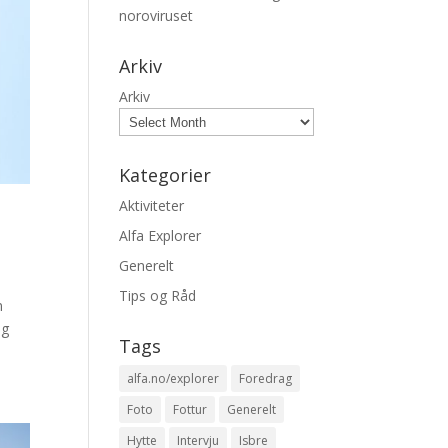
noroviruset
Arkiv
Arkiv
Kategorier
Aktiviteter
Alfa Explorer
Generelt
Tips og Råd
m
ig
Tags
alfa.no/explorer
Foredrag
Foto
Fottur
Generelt
Hytte
Intervju
Isbre