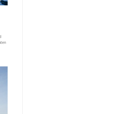
d
uten