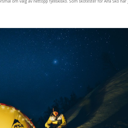
ørsmål om valg av nettopp fjellskisko. Som skotester for Alfa Sko har 