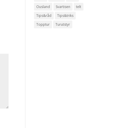
Ousland
Svartisen
telt
Tips&råd
Tips&triks
Topptur
Turutstyr