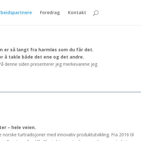
beidspartnere
Foredrag
Kontakt
m er så langt fra harmløs som du får det.
for å takle både det ene og det andre.
. På denne siden presenterer jeg merkevarene jeg
er – hele veien.
e norske turtradisjoner med innovativ produktutvikling. Fra 2016 til