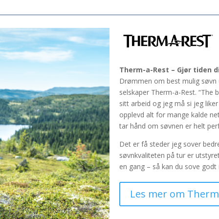
Therm-a-Rest –
Gjør tiden 
Drømmen om best mulig søvn un
selskaper Therm-a-Rest. “The be
sitt arbeid og jeg må si jeg lik
opplevd alt for mange kalde ne
tar hånd om søvnen er helt perf
Det er få steder jeg sover bedre
søvnkvaliteten på tur er utstyr
en gang – så kan du sove godt 
Les mer om Therm-