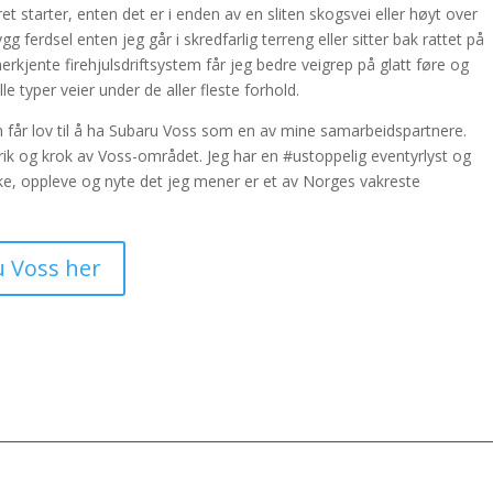
et starter, enten det er i enden av en sliten skogsvei eller høyt over
gg ferdsel enten jeg går i skredfarlig terreng eller sitter bak rattet på
nerkjente firehjulsdriftsystem får jeg bedre veigrep på glatt føre og
le typer veier under de aller fleste forhold.
m får lov til å ha Subaru Voss som en av mine samarbeidspartnere.
rik og krok av Voss-området. Jeg har en #ustoppelig eventyrlyst og
ke, oppleve og nyte det jeg mener er et av Norges vakreste
 Voss her